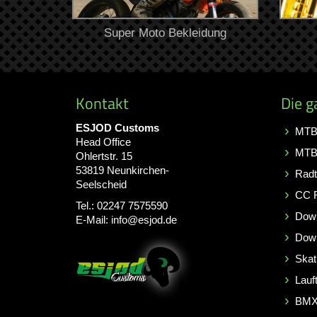
Super Moto Bekleidung
Kontakt
Die g
ESJOD Customs
MTB 
Head Office
MTB
Ohlertstr. 15
53819 Neunkirchen-
Radt
Seelscheid
CC 
Tel.:
02247 7575590
Down
E-Mail:
info@esjod.de
Down
Skat
Lauft
BMX 