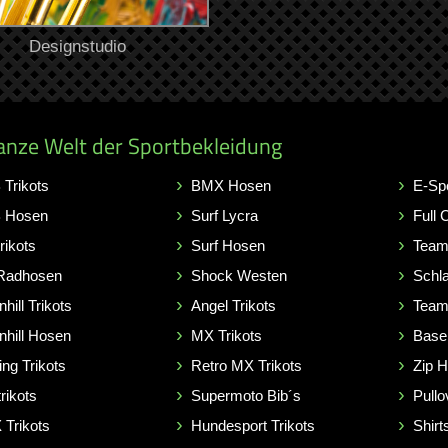
Designstudio
anze Welt der Sportbekleidung
Trikots
BMX Hosen
E-Sp
 Hosen
Surf Lycra
Full 
rikots
Surf Hosen
Team
Radhosen
Shock Westen
Schl
hill Trikots
Angel Trikots
Team
hill Hosen
MX Trikots
Base
ing Trikots
Retro MX Trikots
Zip 
rikots
Supermoto Bib´s
Pullo
Trikots
Hundesport Trikots
Shirt