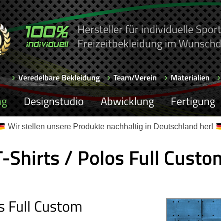
Hersteller für individuelle Spo
Freizeitbekleidung im Wunschd
Veredelbare Bekleidung
Team/Verein
Materialien
ng
Designstudio
Abwicklung
Fertigung
Wir stellen unsere Produkte
nachhaltig
in Deutschland her!
T-Shirts / Polos Full Custo
os Full Custom