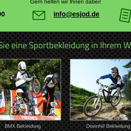
Gern helfen wir Ihnen dabei!
90
info@esjod.de
Sie eine Sportbekleidung in Ihrem 
BMX Bekleidung
Downhill Bekleidung