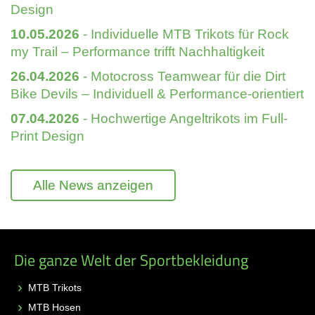
Design
10.05.2026
- Individuelle MTB Trikots für Rock
my Trail – Performance trifft Nachhaltigkeit
26.04.2026
- Motocross Teamwear für die Dirt
Bike Devils – Individuell & Performance-orientiert
07.04.2026
- Hochwertige Angeltrikots im Full-
Print Design
Alle News anzeigen
Die ganze Welt der Sportbekleidung
MTB Trikots
MTB Hosen