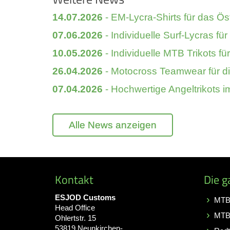
14.07.2026
- EM-Lycra-Shirts für das Ös
07.06.2026
- Individuelle Surf-Lycras f
10.05.2026
- Individuelle MTB Trikots fü
26.04.2026
- Motocross Teamwear für die 
07.04.2026
- Hochwertige Angeltrikots im
Alle News anzeigen
Kontakt
Die g
ESJOD Customs
MTB 
Head Office
MTB
Ohlertstr. 15
53819 Neunkirchen-