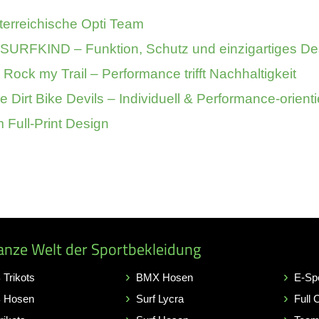
terreichische Opti Team
ür SURFKIND – Funktion, Schutz und einzigartiges De
r Rock my Trail – Performance trifft Nachhaltigkeit
Dirt Bike Devils – Individuell & Performance-orienti
 Full-Print Design
anze Welt der Sportbekleidung
Trikots
BMX Hosen
E-Sp
 Hosen
Surf Lycra
Full 