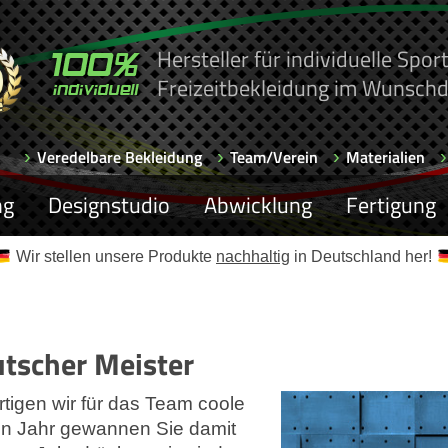
Hersteller für individuelle Spo
Freizeitbekleidung im Wunschd
Veredelbare Bekleidung
Team/Verein
Materialien
ng
Designstudio
Abwicklung
Fertigung
Wir stellen unsere Produkte
nachhaltig
in Deutschland her!
utscher Meister
tigen wir für das Team coole
ten Jahr gewannen Sie damit