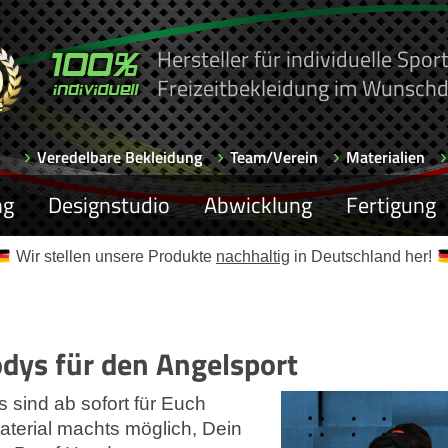
Hersteller für individuelle Spo
Freizeitbekleidung im Wunschd
Veredelbare Bekleidung
Team/Verein
Materialien
ng
Designstudio
Abwicklung
Fertigung
Wir stellen unsere Produkte
nachhaltig
in Deutschland her!
dys für den Angelsport
sind ab sofort für Euch
aterial machts möglich, Dein