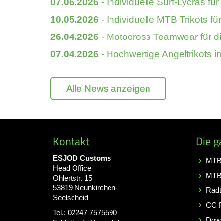
07.06.2026
- Individuelle Surf-Lycras f
10.05.2026
- Individuelle MTB Trikots fü
26.04.2026
- Motocross Teamwear für die 
07.04.2026
- Hochwertige Angeltrikots im
Alle News anzeigen
Kontakt
Die g
ESJOD Customs
MTB 
Head Office
MTB
Ohlertstr. 15
53819 Neunkirchen-
Radt
Seelscheid
CC 
Tel.:
02247 7575590
Down