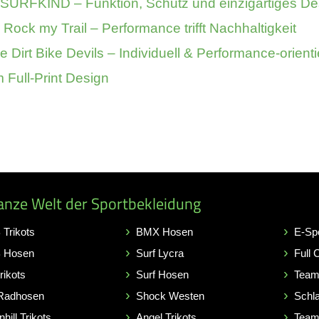
ür SURFKIND – Funktion, Schutz und einzigartiges De
r Rock my Trail – Performance trifft Nachhaltigkeit
Dirt Bike Devils – Individuell & Performance-orienti
 Full-Print Design
anze Welt der Sportbekleidung
Trikots
BMX Hosen
E-Sp
 Hosen
Surf Lycra
Full 
rikots
Surf Hosen
Team
Radhosen
Shock Westen
Schl
hill Trikots
Angel Trikots
Team