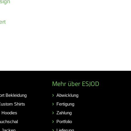
sign
ert
Mehr über ESJOD
ort Bekleidung
Abwicklung
Custom Shirts
Fertigung
 Hoodies
Zahlung
auchschal
Portfolio
 Jacken
Lieferung