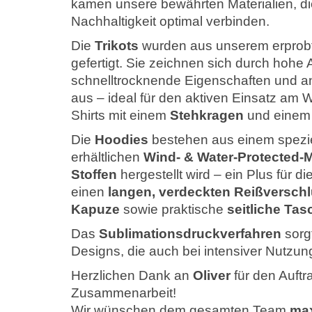
kamen unsere bewährten Materialien, die
Nachhaltigkeit optimal verbinden.
Die
Trikots
wurden aus unserem erpro
gefertigt. Sie zeichnen sich durch hohe 
schnelltrocknende Eigenschaften und 
aus – ideal für den aktiven Einsatz am W
Shirts mit einem
Stehkragen
und eine
Die
Hoodies
bestehen aus einem speziel
erhältlichen
Wind- & Water-Protected-M
Stoffen
hergestellt wird – ein Plus für d
einen
langen, verdeckten Reißversch
Kapuze
sowie praktische
seitliche Ta
Das
Sublimationsdruckverfahren
sorgt
Designs, die auch bei intensiver Nutzu
Herzlichen Dank an
Oliver
für den Auft
Zusammenarbeit!
Wir wünschen dem gesamten Team
max