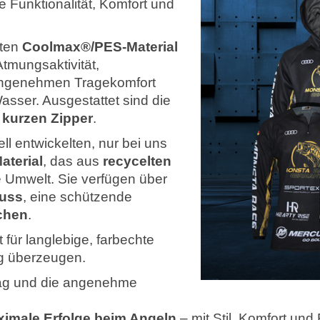
 Funktionalität, Komfort und
bten
Coolmax®/PES-Material
Atmungsaktivität,
angenehmen Tragekomfort
asser. Ausgestattet sind die
m
kurzen Zipper
.
l entwickelten, nur bei uns
aterial
, das aus
recycelten
ie Umwelt. Sie verfügen über
luss
, eine schützende
schen
.
 für langlebige, farbechte
ng überzeugen.
rag und die angenehme
imale Erfolge beim Angeln
– mit Stil, Komfort und 