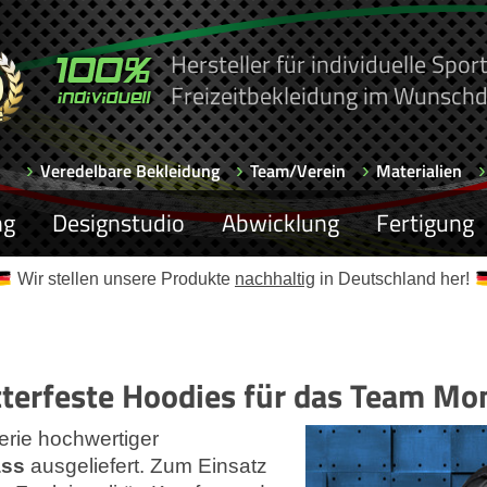
Hersteller für individuelle Spo
Freizeitbekleidung im Wunschd
Veredelbare Bekleidung
Team/Verein
Materialien
ng
Designstudio
Abwicklung
Fertigung
Wir stellen unsere Produkte
nachhaltig
in Deutschland her!
tterfeste Hoodies für das Team Mo
erie hochwertiger
ass
ausgeliefert. Zum Einsatz