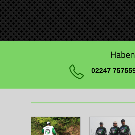
Haben 
02247 75755