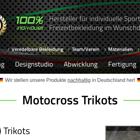
Hersteller für individuelle Spo
Freizeitbekleidung im Wunschd
Veredelbare Bekleidung
Team/Verein
Materialien
ng
Designstudio
Abwicklung
Fertigung
Wir stellen unsere Produkte
nachhaltig
in Deutschland her!
Motocross Trikots
 Trikots